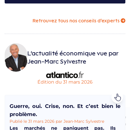
Retrouvez tous nos conseils d'experts
L'actualité économique vue par
Jean-Marc Sylvestre
Édition du 31 mars 2026
Guerre, oui. Crise, non. Et c’est bien le
Guerre, pétrole, inflation : le vrai danger
problème.
Contre l’avis de Bercy, le Sénat vient de
serait-il un faux pas de la BCE ?
Publié le 31 mars 2026 par Jean-Marc Sylvestre
Les mairies sont de mauvais payeurs et
durcir les sanctions contre les retards de
Publié le 31 mars 2026 par Jean-Marc Sylvestre
Les marchés ne paniquent pas. Ils
ont du mal à expliquer pourquoi elles