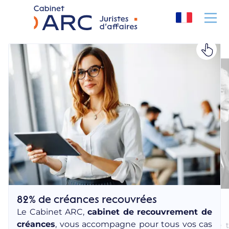
Panneau de gestion des cookies
82% de créances recouvrées
Le Cabinet ARC,
cabinet de recouvrement de
créances
, vous accompagne pour tous vos cas
C’est avec une profonde t
Le mi