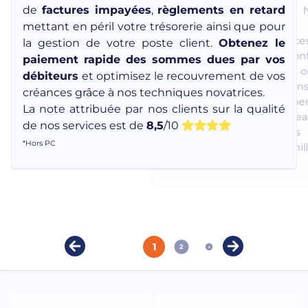
de
factures impayées
,
règlements en retard
avons appris son décès. 
la So
num
rendre hommage et à
mettant en péril votre trésorerie ainsi que pour
Barom
sincèrement pour toutes ce
la gestion de votre poste client.
Obtenez le
collaboration, de c
paiement rapide des sommes dues par vos
professionnalisme qui
débiteurs
et optimisez le recouvrement de vos
relations. Nous garderons
créances grâce à nos techniques novatrices.
homme droit, profondéme
La note attribuée par nos clients sur la qualité
confiance et l’amitié ont b
de nos services est de
8,5
/10
Nous adressons nos 
*Hors PC
condoléances à sa famil
proches.
1
2
3
4
5
6