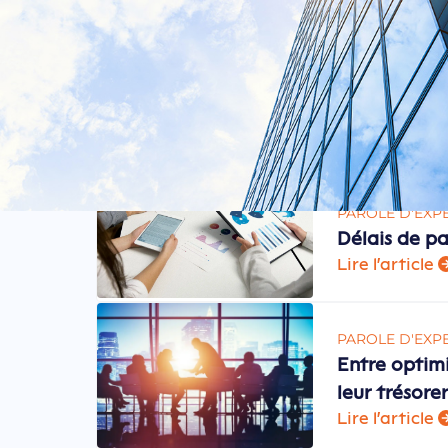
PAROLE D'EXP
Délais de pa
Lire l'article
PAROLE D'EXP
Entre optimi
leur trésorer
Lire l'article