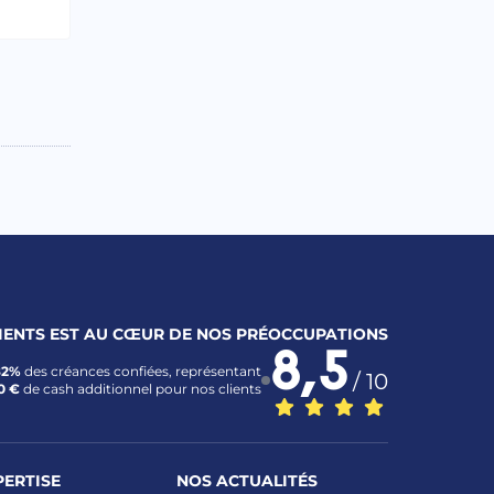
LIENTS EST AU CŒUR DE NOS PRÉOCCUPATIONS
8,5
82%
des créances confiées, représentant
/ 10
0 €
de cash additionnel pour nos clients
PERTISE
NOS ACTUALITÉS