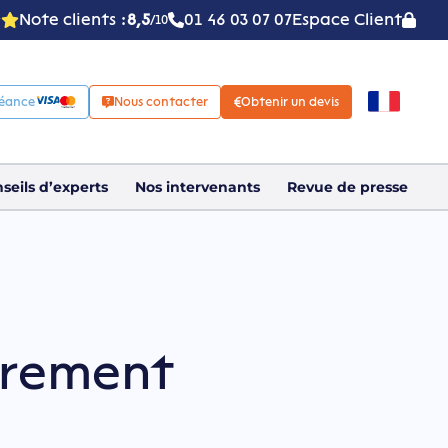
Note clients :
8,5
01 46 03 07 07
Espace Client
/10
réance
Nous contacter
Obtenir un devis
seils d’experts
Nos intervenants
Revue de presse
rement