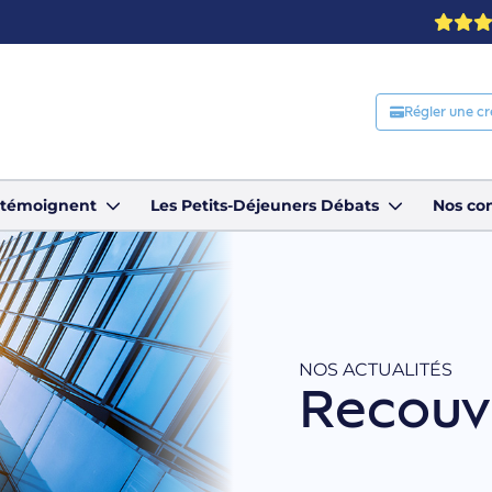
Régler une c
s témoignent
Les Petits-Déjeuners Débats
Nos con
NOS ACTUALITÉS
Recouv