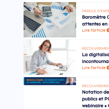
PAROLE D'EXP
Baromètre C
attentes en
Lire l'article
RECOUVREME
La digitalis
incontournab
Lire l'article
RECOUVREME
Notation de
publics et P
webinaire « Q